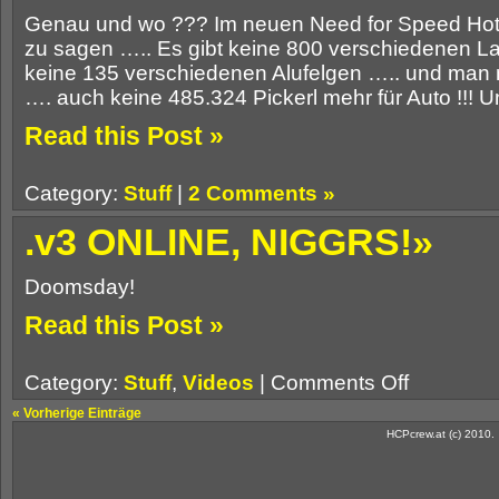
Genau und wo ??? Im neuen Need for Speed Hot P
zu sagen ….. Es gibt keine 800 verschiedenen L
keine 135 verschiedenen Alufelgen ….. und man m
…. auch keine 485.324 Pickerl mehr für Auto !!! U
Read this Post »
Category:
Stuff
|
2 Comments »
.v3 ONLINE, NIGGRS!»
Doomsday!
Read this Post »
on
Category:
Stuff
,
Videos
|
Comments Off
.v3
ONLINE,
« Vorherige Einträge
NIGGRS!
HCPcrew.at (c) 2010.