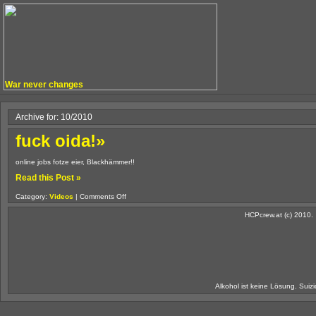
War never changes
Archive for: 10/2010
fuck oida!»
online jobs fotze eier, Blackhämmer!!
Read this Post »
on
Category:
Videos
|
Comments Off
fuck
oida!
HCPcrew.at (c) 2010.
Alkohol ist keine Lösung. Suiz